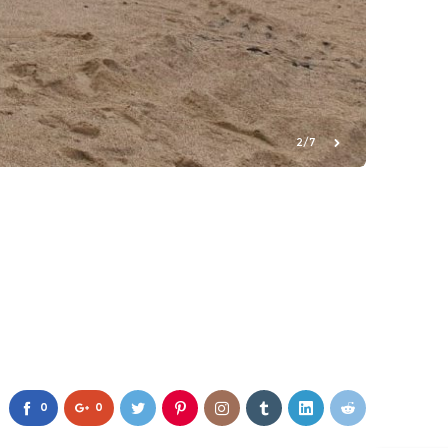
2/7
0
0