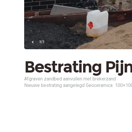
7/7
Bestrating Pij
Afgraven zandbed aanvullen met brekerzand
Nieuwe bestrating aangelegd Geoceramica 100×10