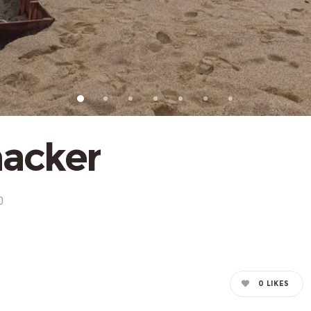
nacker
0
0
LIKES